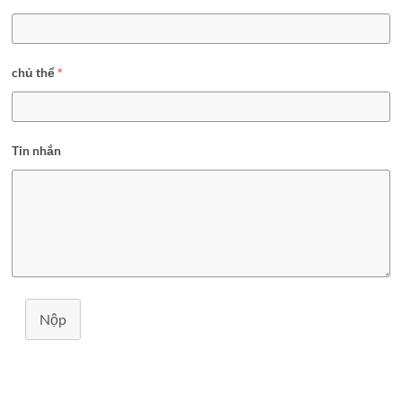
chủ thể
*
Tin nhắn
Nộp