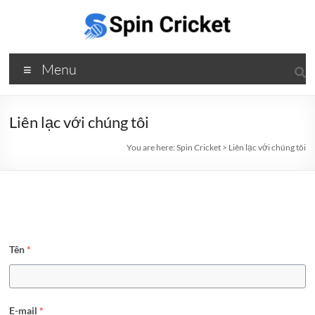
Menu
Liên lạc với chúng tôi
You are here:
Spin Cricket
>
Liên lạc với chúng tôi
Tên
*
E-mail
*