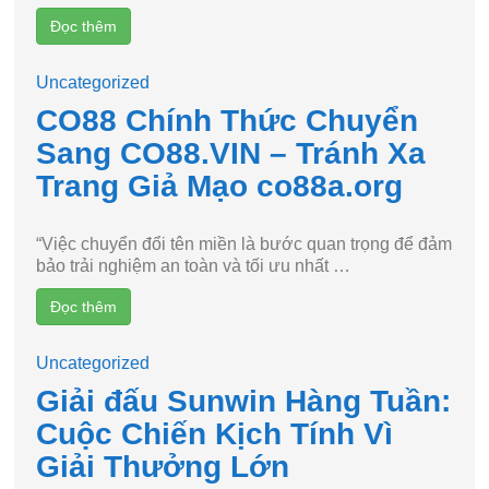
Đọc thêm
Uncategorized
CO88 Chính Thức Chuyển
Sang CO88.VIN – Tránh Xa
Trang Giả Mạo co88a.org
“Việc chuyển đổi tên miền là bước quan trọng để đảm
bảo trải nghiệm an toàn và tối ưu nhất …
Đọc thêm
Uncategorized
Giải đấu Sunwin Hàng Tuần:
Cuộc Chiến Kịch Tính Vì
Giải Thưởng Lớn