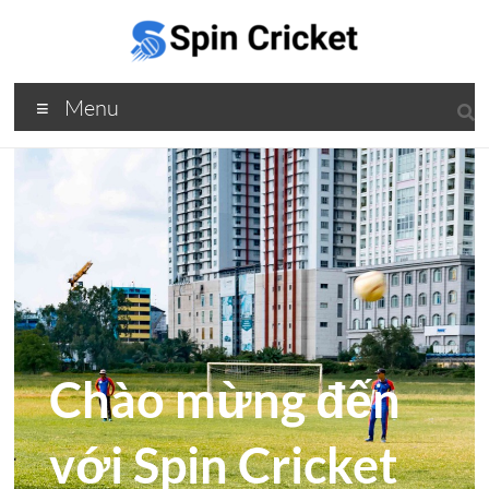
Menu
Chào mừng đến
với Spin Cricket