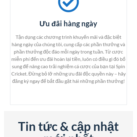
Ưu đãi hàng ngày
Tận dụng các chương trình khuyến mãi và đặc biệt
hàng ngày của chúng tôi, cung cấp các phần thưởng và
phần thưởng độc đáo mỗi ngày trong tuần. Từ cược
miễn phí đến ưu đãi hoàn lại tiền, luôn có điều gì đó bổ
sung để nâng cao trải nghiệm cá cược của bạn tại Spin
Cricket. Đừng bỏ lỡ những ưu đãi độc quyền này – hãy
đăng ký ngay để bắt đầu gặt hái những phần thưởng!
Tin tức & cập nhật