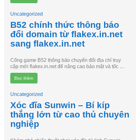
Uncategorized
B52 chính thức thông báo
đổi domain từ flakex.in.net
sang flakex.in.net
Cổng game B52 thông báo chuyển đổi địa chỉ truy
cập mới flakex.in.net để nâng cao bảo mật và tốc …
Đọc thêm
Uncategorized
Xóc đĩa Sunwin – Bí kíp
thắng lớn từ cao thủ chuyên
nghiệp