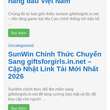
hàng đầu Việt Nam
Chúng tôi tự hào giới thiệu sunwin giftsforgirls.in.net
– nền tảng game bài Ma Cao chính thống với bảo hộ
…
Đọc thêm
Uncategorized
SunWin Chính Thức Chuyển
Sang giftsforgirls.in.net –
Cập Nhật Link Tải Mới Nhất
2026
SunWin chính thức đổi tên miền sang
giftsforgirls.in.net để tăng cường bảo mật và tốc độ
truy cập cho người …
Đọc thêm