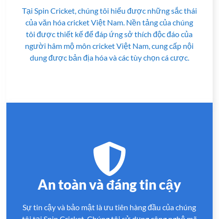
Tại Spin Cricket, chúng tôi hiểu được những sắc thái
của văn hóa cricket Việt Nam. Nền tảng của chúng
tôi được thiết kế để đáp ứng sở thích độc đáo của
người hâm mộ môn cricket Việt Nam, cung cấp nội
dung được bản địa hóa và các tùy chọn cá cược.
An toàn và đáng tin cậy
Sự tin cậy và bảo mật là ưu tiên hàng đầu của chúng
tôi tại Spin Cricket. Chúng tôi sử dụng công nghệ mã