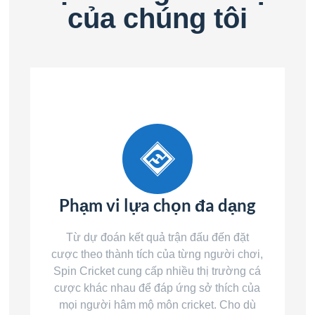
của chúng tôi
Phạm vi lựa chọn đa dạng
Từ dự đoán kết quả trận đấu đến đặt
cược theo thành tích của từng người chơi,
Spin Cricket cung cấp nhiều thị trường cá
cược khác nhau để đáp ứng sở thích của
mọi người hâm mộ môn cricket. Cho dù