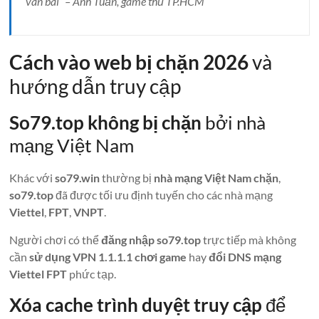
ván bài” – Anh Tuấn, game thủ TP.HCM
Cách vào web bị chặn 2026
và
hướng dẫn truy cập
So79.top không bị chặn
bởi nhà
mạng Việt Nam
Khác với
so79.win
thường bị
nhà mạng Việt Nam chặn
,
so79.top
đã được tối ưu định tuyến cho các nhà mạng
Viettel
,
FPT
,
VNPT
.
Người chơi có thể
đăng nhập so79.top
trực tiếp mà không
cần
sử dụng VPN 1.1.1.1 chơi game
hay
đổi DNS mạng
Viettel FPT
phức tạp.
Xóa cache trình duyệt truy cập
để