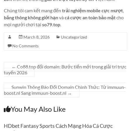
Chúng tôi cam kết mang đến
trải nghiệm mobile cực mượt
,
băng thông không giới hạn
và
cá cược an toàn bảo mật
cho
mọi người chơi tại
so79.top
.
March 8, 2026
Uncategorized
No Comments
←
Co88.top đổi domain: Bước tiến mới trong giải trí trực
tuyến 2026
Sunwin Thông Báo Đổi Domain Chính Thức: Từ immuun-
boost.nl Sang immuun-boost.nl
→
You May Also Like
HDbet Fantasy Sports Cách Mạng Hóa Cá Cược