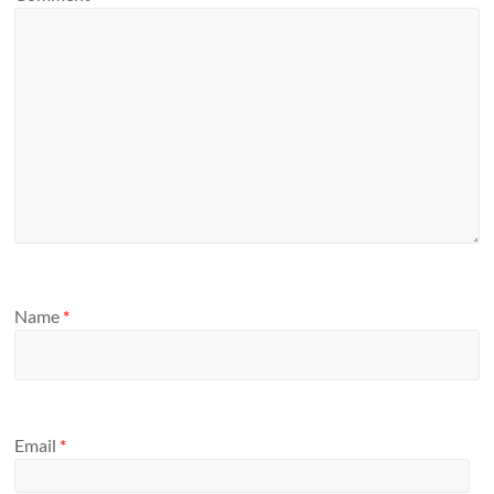
Name
*
Email
*