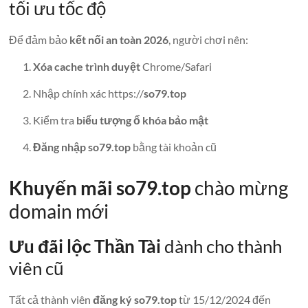
tối ưu tốc độ
Để đảm bảo
kết nối an toàn 2026
, người chơi nên:
Xóa cache trình duyệt
Chrome/Safari
Nhập chính xác https://
so79.top
Kiểm tra
biểu tượng ổ khóa bảo mật
Đăng nhập so79.top
bằng tài khoản cũ
Khuyến mãi so79.top
chào mừng
domain mới
Ưu đãi lộc Thần Tài
dành cho thành
viên cũ
Tất cả thành viên
đăng ký so79.top
từ 15/12/2024 đến