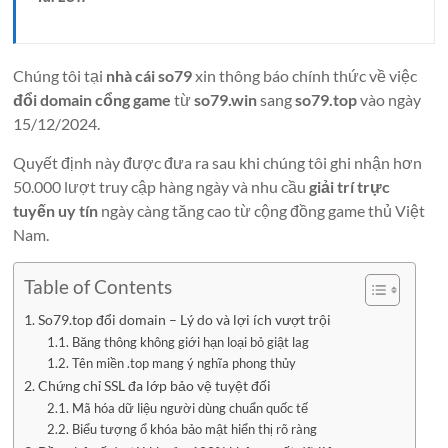
Chúng tôi tại
nhà cái so79
xin thông báo chính thức về việc
đổi domain cổng game
từ
so79.win
sang
so79.top
vào ngày
15/12/2024.
Quyết định này được đưa ra sau khi chúng tôi ghi nhận hơn
50.000 lượt truy cập hàng ngày và nhu cầu
giải trí trực
tuyến uy tín
ngày càng tăng cao từ cộng đồng game thủ Việt
Nam.
Table of Contents
So79.top đổi domain – Lý do và lợi ích vượt trội
Băng thông không giới hạn loại bỏ giật lag
Tên miền .top mang ý nghĩa phong thủy
Chứng chỉ SSL đa lớp bảo vệ tuyệt đối
Mã hóa dữ liệu người dùng chuẩn quốc tế
Biểu tượng ổ khóa bảo mật hiển thị rõ ràng