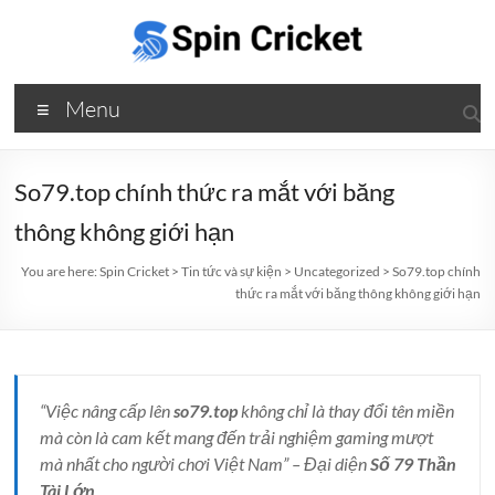
Skip
to
content
Spin
Menu
Cricket
Đặt
So79.top chính thức ra mắt với băng
cược
thông không giới hạn
vào
cơn
You are here:
Spin Cricket
>
Tin tức và sự kiện
>
Uncategorized
>
So79.top chính
sốt
thức ra mắt với băng thông không giới hạn
cricket
của
Việt
Nam
“Việc nâng cấp lên
so79.top
không chỉ là thay đổi tên miền
mà còn là cam kết mang đến trải nghiệm gaming mượt
mà nhất cho người chơi Việt Nam” – Đại diện
Số 79 Thần
Tài Lớn