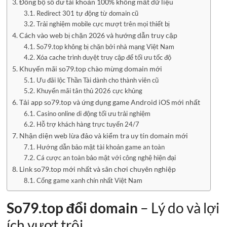
Đồng bộ số dư tài khoản 100% không mất dữ liệu
Redirect 301 tự động từ domain cũ
Trải nghiệm mobile cực mượt trên mọi thiết bị
Cách vào web bị chặn 2026 và hướng dẫn truy cập
So79.top không bị chặn bởi nhà mạng Việt Nam
Xóa cache trình duyệt truy cập để tối ưu tốc độ
Khuyến mãi so79.top chào mừng domain mới
Ưu đãi lộc Thần Tài dành cho thành viên cũ
Khuyến mãi tân thủ 2026 cực khủng
Tải app so79.top và ứng dụng game Android iOS mới nhất
Casino online di động tối ưu trải nghiệm
Hỗ trợ khách hàng trực tuyến 24/7
Nhận diện web lừa đảo và kiểm tra uy tín domain mới
Hướng dẫn bảo mật tài khoản game an toàn
Cá cược an toàn bảo mật với công nghệ hiện đại
Link so79.top mới nhất và sân chơi chuyên nghiệp
Cổng game xanh chín nhất Việt Nam
So79.top đổi domain
– Lý do và lợi
ích vượt trội