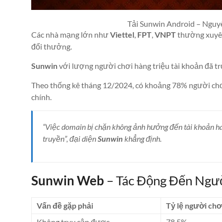
Tải Sunwin Android – Ngu
Các nhà mạng lớn như
Viettel
,
FPT
,
VNPT
thường xuyên
đổi thưởng.
Sunwin
với lượng người chơi hàng triệu tài khoản đã tr
Theo thống kê tháng 12/2024, có khoảng 78% người ch
chính.
“Việc domain bị chặn không ảnh hưởng đến tài khoản ha
truyền”, đại diện
Sunwin
khẳng định.
Sunwin Web
– Tác Động Đến Ngư
Vấn đề gặp phải
Tỷ lệ người chơ
Không truy cập được
78,5%