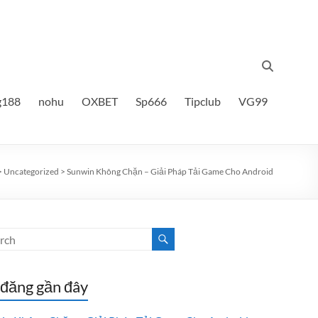
188
nohu
OXBET
Sp666
Tipclub
VG99
>
Uncategorized
>
Sunwin Không Chặn – Giải Pháp Tải Game Cho Android
 đăng gần đây