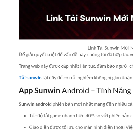
Link Tải Sunwin Mới 
Để giải quyết triệt để vấn đề này, chúng tôi đã hợp tác 
Trang web này được cập nhật liên tục, đảm bảo người c
Tải sunwin
tại đây để có trải nghiệm không bị gián đoạn
App Sunwin
Android – Tính Năng 
Sunwin android
phiên bản mới nhất mang đến nhiều cải
Tốc độ tải game nhanh hơn 40% so với phiên bản c
Giao diện được tối ưu cho màn hình điện thoại Vi