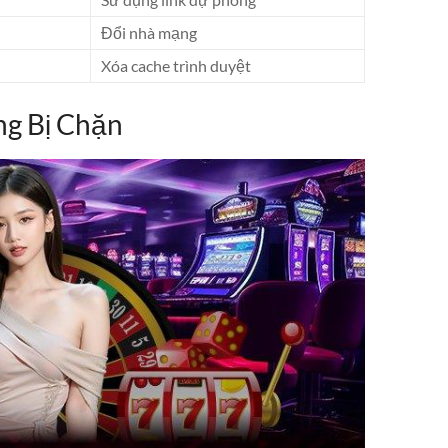
Đổi nhà mạng
Xóa cache trình duyệt
g Bị Chặn