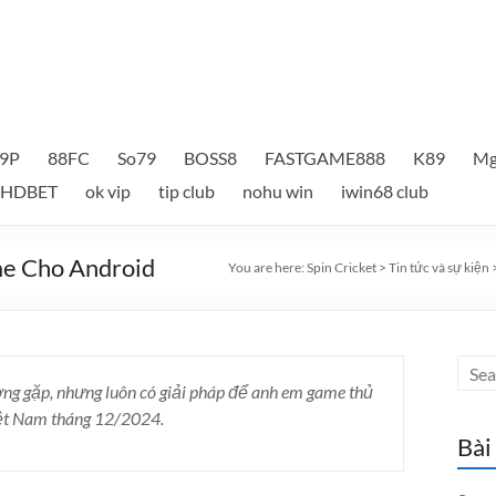
9P
88FC
So79
BOSS8
FASTGAME888
K89
Mg
HDBET
ok vip
tip club
nohu win
iwin68 club
me Cho Android
You are here:
Spin Cricket
>
Tin tức và sự kiện
ờng gặp, nhưng luôn có giải pháp để anh em game thủ
Việt Nam tháng 12/2024.
Bài