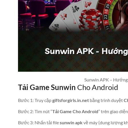
Sunwin APK – Hướng 
Tải Game Sunwin
Cho Android
Bước 1: Truy cập
giftsforgirls.in.net
bằng trình duyệt
C
Bước 2: Tìm nút “
Tải Game Cho Android
” trên giao diện
Bước 3: Nhấn tải file
sunwin apk
về máy (dung lượng k