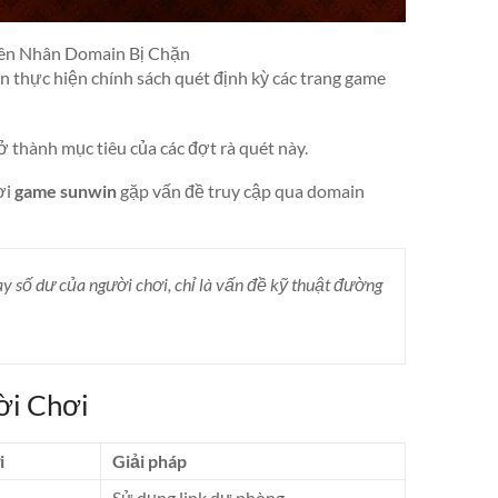
yên Nhân Domain Bị Chặn
 thực hiện chính sách quét định kỳ các trang game
ở thành mục tiêu của các đợt rà quét này.
ơi
game sunwin
gặp vấn đề truy cập qua domain
y số dư của người chơi, chỉ là vấn đề kỹ thuật đường
ời Chơi
i
Giải pháp
Sử dụng link dự phòng