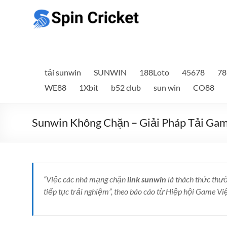
Skip
to
Spin
content
Cricket
Đặt
cược
tải sunwin
SUNWIN
188Loto
45678
78
vào
WE88
1Xbit
b52 club
sun win
CO88
cơn
sốt
cricket
Sunwin Không Chặn – Giải Pháp Tải Ga
của
Việt
Nam
“Việc các nhà mạng chặn
link sunwin
là thách thức thư
tiếp tục trải nghiệm”, theo báo cáo từ Hiệp hội Game 