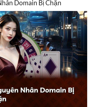
Nhân Domain Bị Chặn