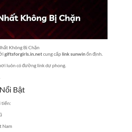
Nhất Không Bị Chặn
với
giftsforgirls.in.net
cung cấp
link sunwin
ổn định.
hơi luôn có đường link dự phong.
.
Nổi Bật
 tiến:
ũ
ệt Nam