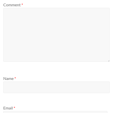
Comment
*
Name
*
Email
*