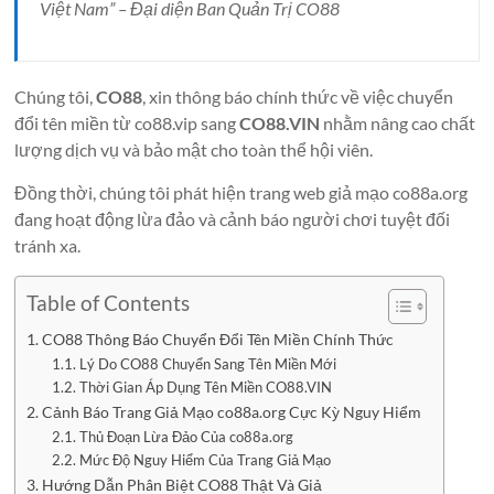
Việt Nam” – Đại diện Ban Quản Trị CO88
Chúng tôi,
CO88
, xin thông báo chính thức về việc chuyển
đổi tên miền từ co88.vip sang
CO88.VIN
nhằm nâng cao chất
lượng dịch vụ và bảo mật cho toàn thể hội viên.
Đồng thời, chúng tôi phát hiện trang web giả mạo co88a.org
đang hoạt động lừa đảo và cảnh báo người chơi tuyệt đối
tránh xa.
Table of Contents
CO88 Thông Báo Chuyển Đổi Tên Miền Chính Thức
Lý Do CO88 Chuyển Sang Tên Miền Mới
Thời Gian Áp Dụng Tên Miền CO88.VIN
Cảnh Báo Trang Giả Mạo co88a.org Cực Kỳ Nguy Hiểm
Thủ Đoạn Lừa Đảo Của co88a.org
Mức Độ Nguy Hiểm Của Trang Giả Mạo
Hướng Dẫn Phân Biệt CO88 Thật Và Giả