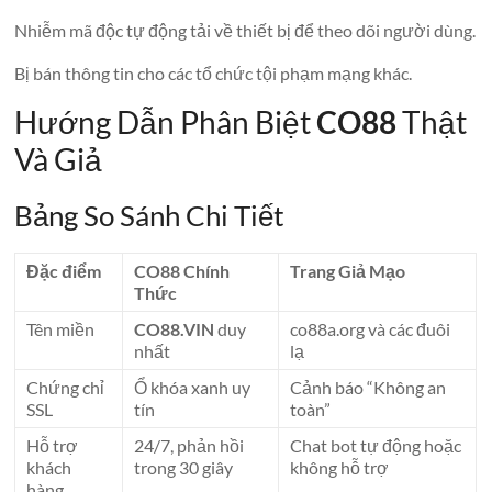
Nhiễm mã độc tự động tải về thiết bị để theo dõi người dùng.
Bị bán thông tin cho các tổ chức tội phạm mạng khác.
Hướng Dẫn Phân Biệt
CO88
Thật
Và Giả
Bảng So Sánh Chi Tiết
Đặc điểm
CO88
Chính
Trang Giả Mạo
Thức
Tên miền
CO88.VIN
duy
co88a.org và các đuôi
nhất
lạ
Chứng chỉ
Ổ khóa xanh uy
Cảnh báo “Không an
SSL
tín
toàn”
Hỗ trợ
24/7, phản hồi
Chat bot tự động hoặc
khách
trong 30 giây
không hỗ trợ
hàng