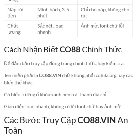
Nạp rút
Minh bạch, 3-5
Chỉ cho nạp, không cho
tiền
phút
rút
Chất
Sắc nét, load
Ảnh mờ, font chữ lỗi
lượng
nhanh
Cách Nhận Biết
CO88
Chính Thức
Để đảm bảo truy cập đúng trang chính thức, hãy kiểm tra:
Tên miền phải là
CO88.VIN
chứ không phải co88a.org hay các
biến thể khác.
Có biểu tượng ổ khóa xanh bên trái thanh địa chỉ.
Giao diện load nhanh, không có lỗi font chữ hay ảnh mờ.
Các Bước Truy Cập
CO88.VIN
An
Toàn