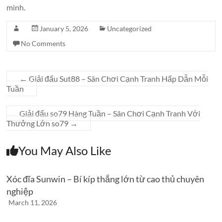
mình.
January 5, 2026
Uncategorized
No Comments
←
Giải đấu Sut88 – Sân Chơi Cạnh Tranh Hấp Dẫn Mỗi
Tuần
Giải đấu so79 Hàng Tuần – Sân Chơi Cạnh Tranh Với
Thưởng Lớn so79
→
You May Also Like
Xóc đĩa Sunwin – Bí kíp thắng lớn từ cao thủ chuyên
nghiệp
March 11, 2026