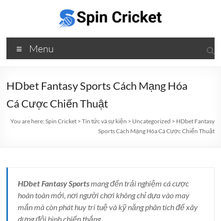
Skip
to
content
Spin
Menu
Cricket
Đặt
HDbet Fantasy Sports Cách Mạng Hóa
cược
Cá Cược Chiến Thuật
vào
cơn
You are here:
Spin Cricket
>
Tin tức và sự kiện
>
Uncategorized
>
HDbet Fantasy
sốt
Sports Cách Mạng Hóa Cá Cược Chiến Thuật
cricket
của
Việt
Nam
HDbet Fantasy Sports
mang đến trải nghiệm cá cược
hoàn toàn mới, nơi người chơi không chỉ dựa vào may
mắn mà còn phát huy trí tuệ và kỹ năng phân tích để xây
dựng đội hình chiến thắng.