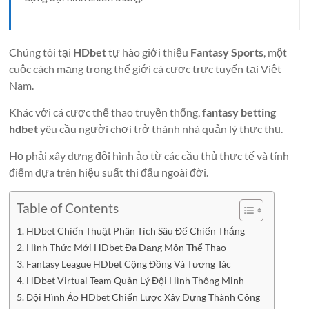
Chúng tôi tại
HDbet
tự hào giới thiệu
Fantasy Sports
, một
cuộc cách mạng trong thế giới cá cược trực tuyến tại Việt
Nam.
Khác với cá cược thể thao truyền thống,
fantasy betting
hdbet
yêu cầu người chơi trở thành nhà quản lý thực thụ.
Họ phải xây dựng đội hình ảo từ các cầu thủ thực tế và tính
điểm dựa trên hiệu suất thi đấu ngoài đời.
Table of Contents
HDbet Chiến Thuật Phân Tích Sâu Để Chiến Thắng
Hình Thức Mới HDbet Đa Dạng Môn Thể Thao
Fantasy League HDbet Cộng Đồng Và Tương Tác
HDbet Virtual Team Quản Lý Đội Hình Thông Minh
Đội Hình Ảo HDbet Chiến Lược Xây Dựng Thành Công