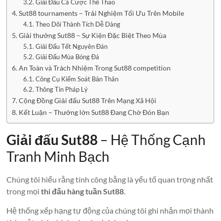
Giải Đấu Cá Cược Thể Thao
Sut88 tournaments – Trải Nghiệm Tối Ưu Trên Mobile
Theo Dõi Thành Tích Dễ Dàng
Giải thưởng Sut88 – Sự Kiện Đặc Biệt Theo Mùa
Giải Đấu Tết Nguyên Đán
Giải Đấu Mùa Bóng Đá
An Toàn và Trách Nhiệm Trong Sut88 competition
Công Cụ Kiểm Soát Bản Thân
Thông Tin Pháp Lý
Cộng Đồng Giải đấu Sut88 Trên Mạng Xã Hội
Kết Luận – Thưởng lớn Sut88 Đang Chờ Đón Bạn
Giải đấu Sut88
– Hệ Thống Cạnh
Tranh Minh Bạch
Chúng tôi hiểu rằng tính công bằng là yếu tố quan trọng nhất
trong mọi
thi đấu hàng tuần Sut88
.
Hệ thống xếp hạng tự động của chúng tôi ghi nhận mọi thành