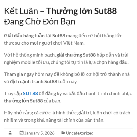
Kết Luận –
Thưởng lớn Sut88
Đang Chờ Đón Bạn
Giải đấu hàng tuần
tại
Sut88
mang đến cơ hội thắng lớn
thực sự cho mọi người chơi Việt Nam.
Với hệ thống minh bạch,
giải thưởng Sut88
hấp dẫn và trải
nghiệm mobile tối ưu, chúng tôi tự tin là lựa chọn hàng đầu.
Tham gia ngay hôm nay để không bỏ lỡ cơ hội trở thành nhà
vô địch
cạnh tranh Sut88
tuần này.
Truy cập
SUT88
để đăng ký và bắt đầu hành trình chinh phục
thưởng lớn Sut88
của bạn.
Hãy nhớ rằng cá cược là hình thức giải trí, luôn chơi có trách
nhiệm và trong khả năng tài chính của bản thân.
January 5, 2026
Uncategorized