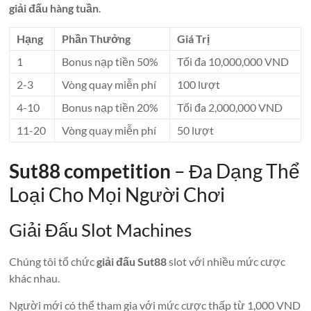
giải đấu hàng tuần
.
Hạng
Phần Thưởng
Giá Trị
1
Bonus nạp tiền 50%
Tối đa 10,000,000 VND
2-3
Vòng quay miễn phí
100 lượt
4-10
Bonus nạp tiền 20%
Tối đa 2,000,000 VND
11-20
Vòng quay miễn phí
50 lượt
Sut88 competition
– Đa Dạng Thể
Loại Cho Mọi Người Chơi
Giải Đấu Slot Machines
Chúng tôi tổ chức
giải đấu Sut88
slot với nhiều mức cược
khác nhau.
Người mới có thể tham gia với mức cược thấp từ 1,000 VND