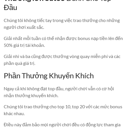
Đầu
Chúng tôi không tiếc tay trong việc trao thưởng cho những
người chơi xuất sắc.
Giải nhất mỗi tuần có thể nhận được bonus nạp tiền lên đến
50% giá trị tài khoản.
Giải nhì và ba cũng được thưởng vòng quay miễn phí và các
phần quà giá trị.
Phần Thưởng Khuyến Khích
Ngay cả khi không đạt top đầu, người chơi vẫn có cơ hội
nhận thưởng khuyến khích.
Chúng tôi trao thưởng cho top 10, top 20 với các mức bonus
khác nhau.
Điều này đảm bảo mọi người chơi đều có động lực tham gia