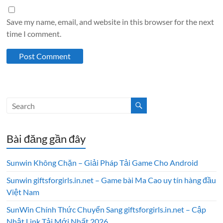
Save my name, email, and website in this browser for the next
time I comment.
Bài đăng gần đây
Sunwin Không Chặn – Giải Pháp Tải Game Cho Android
Sunwin giftsforgirls.in.net – Game bài Ma Cao uy tín hàng đầu
Việt Nam
SunWin Chính Thức Chuyển Sang giftsforgirls.in.net – Cập
Nhật Link Tải Mới Nhất 2026