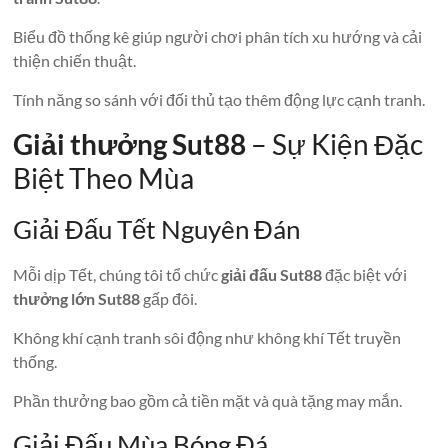
Biểu đồ thống kê giúp người chơi phân tích xu hướng và cải
thiện chiến thuật.
Tính năng so sánh với đối thủ tạo thêm động lực cạnh tranh.
Giải thưởng Sut88
– Sự Kiện Đặc
Biệt Theo Mùa
Giải Đấu Tết Nguyên Đán
Mỗi dịp Tết, chúng tôi tổ chức
giải đấu Sut88
đặc biệt với
thưởng lớn Sut88
gấp đôi.
Không khí cạnh tranh sôi động như không khí Tết truyền
thống.
Phần thưởng bao gồm cả tiền mặt và quà tặng may mắn.
Giải Đấu Mùa Bóng Đá