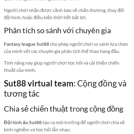
Người chơi nhận được cảnh báo về chấn thương, thay đổi
đội hình, hoặc điều kiện thời tiết bất lợi.
Phân tích so sánh với chuyên gia
Fantasy league Sut88
cho phép người chơi so sánh lựa chọn
của mình với các chuyên gia phân tích thể thao hàng đầu.
Tính năng này giúp người chơi học hỏi và cải thiện chiến
thuật của mình.
Sut88 virtual team
: Cộng đồng và
tương tác
Chia sẻ chiến thuật trong cộng đồng
Đội hình ảo Sut88
tạo ra môi trường để người chơi chia sẻ
kinh nghiệm và học hỏi lẫn nhau.