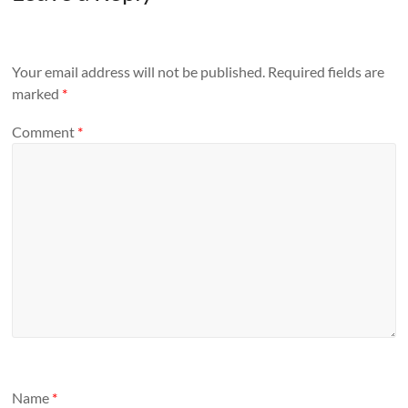
Your email address will not be published.
Required fields are
marked
*
Comment
*
Name
*