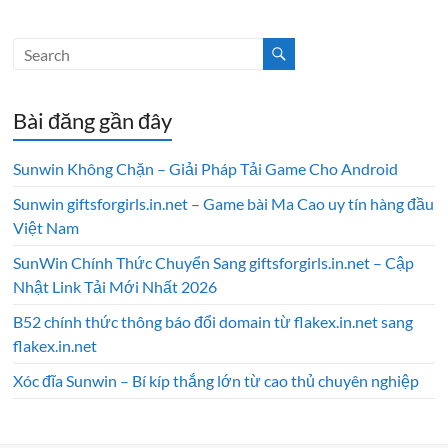
Bài đăng gần đây
Sunwin Không Chặn – Giải Pháp Tải Game Cho Android
Sunwin giftsforgirls.in.net – Game bài Ma Cao uy tín hàng đầu
Việt Nam
SunWin Chính Thức Chuyển Sang giftsforgirls.in.net – Cập
Nhật Link Tải Mới Nhất 2026
B52 chính thức thông báo đổi domain từ flakex.in.net sang
flakex.in.net
Xóc đĩa Sunwin – Bí kíp thắng lớn từ cao thủ chuyên nghiệp