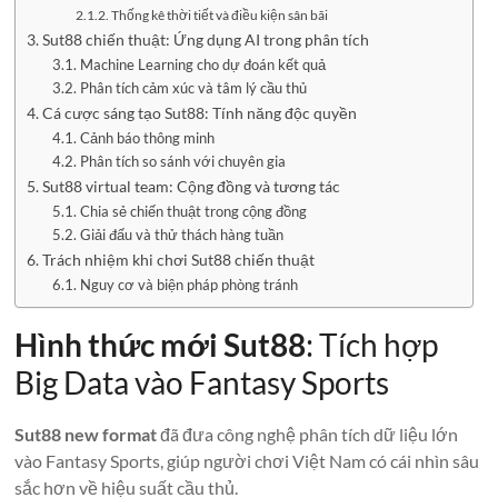
Thống kê thời tiết và điều kiện sân bãi
Sut88 chiến thuật: Ứng dụng AI trong phân tích
Machine Learning cho dự đoán kết quả
Phân tích cảm xúc và tâm lý cầu thủ
Cá cược sáng tạo Sut88: Tính năng độc quyền
Cảnh báo thông minh
Phân tích so sánh với chuyên gia
Sut88 virtual team: Cộng đồng và tương tác
Chia sẻ chiến thuật trong cộng đồng
Giải đấu và thử thách hàng tuần
Trách nhiệm khi chơi Sut88 chiến thuật
Nguy cơ và biện pháp phòng tránh
Hình thức mới Sut88
: Tích hợp
Big Data vào Fantasy Sports
Sut88 new format
đã đưa công nghệ phân tích dữ liệu lớn
vào Fantasy Sports, giúp người chơi Việt Nam có cái nhìn sâu
sắc hơn về hiệu suất cầu thủ.