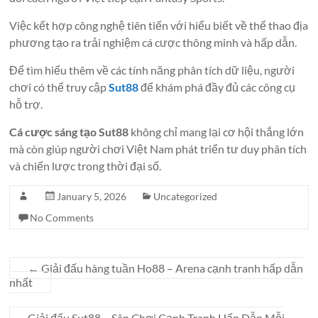
Việc kết hợp công nghệ tiên tiến với hiểu biết về thể thao địa
phương tạo ra trải nghiệm cá cược thông minh và hấp dẫn.
Để tìm hiểu thêm về các tính năng phân tích dữ liệu, người
chơi có thể truy cập
Sut88
để khám phá đầy đủ các công cụ
hỗ trợ.
Cá cược sáng tạo Sut88
không chỉ mang lại cơ hội thắng lớn
mà còn giúp người chơi Việt Nam phát triển tư duy phân tích
và chiến lược trong thời đại số.
January 5, 2026
Uncategorized
No Comments
←
Giải đấu hàng tuần Ho88 – Arena cạnh tranh hấp dẫn
nhất
Giải đấu Sut88 – Sân Chơi Cạnh Tranh Hấp Dẫn Mỗi