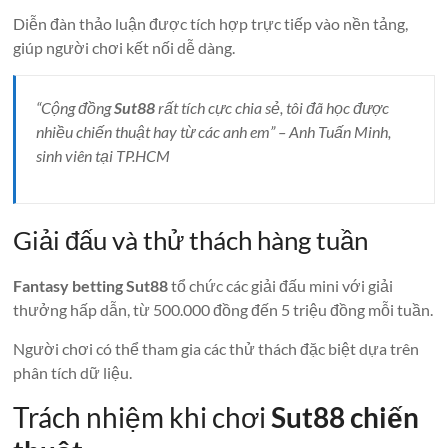
Diễn đàn thảo luận được tích hợp trực tiếp vào nền tảng,
giúp người chơi kết nối dễ dàng.
“Cộng đồng
Sut88
rất tích cực chia sẻ, tôi đã học được
nhiều chiến thuật hay từ các anh em” – Anh Tuấn Minh,
sinh viên tại TP.HCM
Giải đấu và thử thách hàng tuần
Fantasy betting Sut88
tổ chức các giải đấu mini với giải
thưởng hấp dẫn, từ 500.000 đồng đến 5 triệu đồng mỗi tuần.
Người chơi có thể tham gia các thử thách đặc biệt dựa trên
phân tích dữ liệu.
Trách nhiệm khi chơi
Sut88 chiến