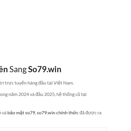
ền
Sang
So79.win
 trí trực tuyến hàng đầu tại Việt Nam.
ong năm 2024 và đầu 2025, hệ thống cũ tại
ộ và
bảo mật so79
,
so79.win chính thức
đã được ra