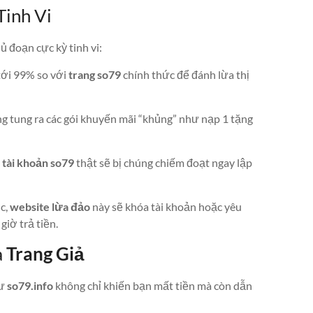
Tinh Vi
ủ đoạn cực kỳ tinh vi:
 tới 99% so với
trang so79
chính thức để đánh lừa thị
 tung ra các gói khuyến mãi “khủng” như nạp 1 tặng
,
tài khoản so79
thật sẽ bị chúng chiếm đoạt ngay lập
ợc,
website lừa đảo
này sẽ khóa tài khoản hoặc yêu
iờ trả tiền.
a
Trang Giả
hư
so79.info
không chỉ khiến bạn mất tiền mà còn dẫn