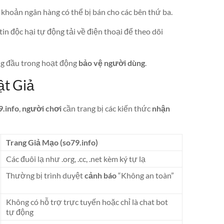
ài khoản ngân hàng có thể bị bán cho các bên thứ ba.
in độc hại tự động tải về điện thoại để theo dõi
ng đầu trong hoạt động
bảo vệ người dùng
.
ật Giả
9.info
,
người chơi
cần trang bị các kiến thức
nhận
Trang Giả Mạo
(
so79.info
)
Các đuôi lạ như .org, .cc, .net kèm ký tự lạ
Thường bị trình duyệt
cảnh báo
“Không an toàn”
Không có hỗ trợ trực tuyến hoặc chỉ là chat bot
tự động