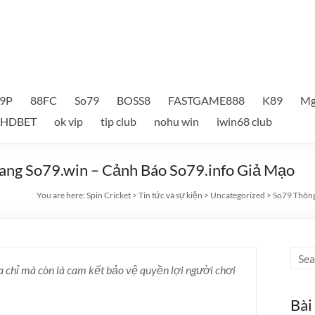
9P
88FC
So79
BOSS8
FASTGAME888
K89
Mg
HDBET
ok vip
tip club
nohu win
iwin68 club
ng So79.win – Cảnh Báo So79.info Giả Mạo
You are here:
Spin Cricket
>
Tin tức và sự kiện
>
Uncategorized
>
So79 Thông
ịa chỉ mà còn là cam kết bảo vệ quyền lợi người chơi
Bài