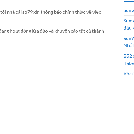
Sunw
 tôi
nhà cái so79
xin
thông báo chính thức
về việc
Sunwi
đầu 
đang hoạt động lừa đảo và khuyến cáo tất cả
thành
SunW
Nhật
B52 
flake
Xóc đ