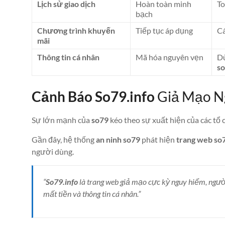
Lịch sử giao dịch
Hoàn toàn minh
To
bạch
Chương trình khuyến
Tiếp tục áp dụng
Cá
mãi
Thông tin cá nhân
Mã hóa nguyên vẹn
Dù
s
Cảnh Báo So79.info
Giả Mạo N
Sự lớn mạnh của
so79
kéo theo sự xuất hiện của các tổ
Gần đây, hệ thống
an ninh so79
phát hiện
trang web so7
người dùng.
“
So79.info
là trang web giả mạo cực kỳ nguy hiểm, ngư
mất tiền và thông tin cá nhân.”