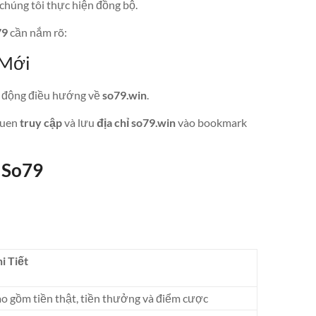
chúng tôi thực hiện đồng bộ.
79
cần nắm rõ:
Mới
 động điều hướng về
so79.win
.
quen
truy cập
và lưu
địa chỉ so79.win
vào bookmark
 So79
i Tiết
o gồm tiền thật, tiền thưởng và điểm cược