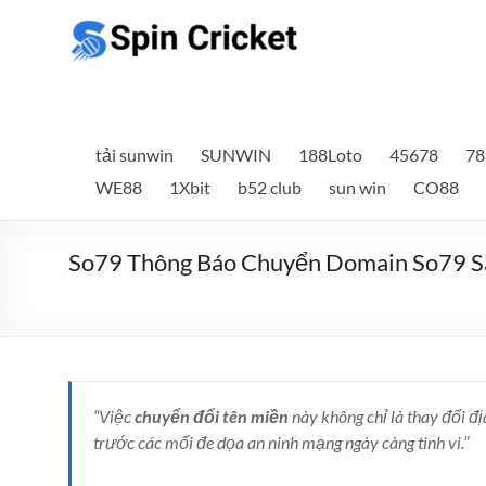
Skip
to
Spin
content
Cricket
Đặt
cược
tải sunwin
SUNWIN
188Loto
45678
78
vào
WE88
1Xbit
b52 club
sun win
CO88
cơn
sốt
cricket
So79 Thông Báo Chuyển Domain So79 Sa
của
Việt
Nam
“Việc
chuyển đổi tên miền
này không chỉ là thay đổi đ
trước các mối đe dọa an ninh mạng ngày càng tinh vi.”