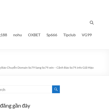
188
nohu
OXBET
Sp666
Tipclub
VG99
 Báo Chuyển Domain So79 Sang So79.win – Cảnh Báo So79.info Giả Mạo
 đăng gần đây